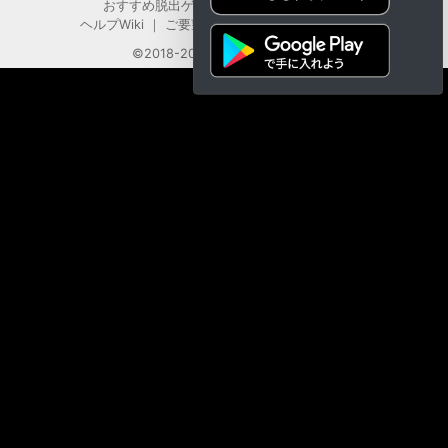
おすすめ脱出ゲーム
｜
脱出ゲームを作る
ヘルプWiki
｜
ご要望・お問い合わせ
｜
利用規約
©2018-2026 SpringBoard Inc.