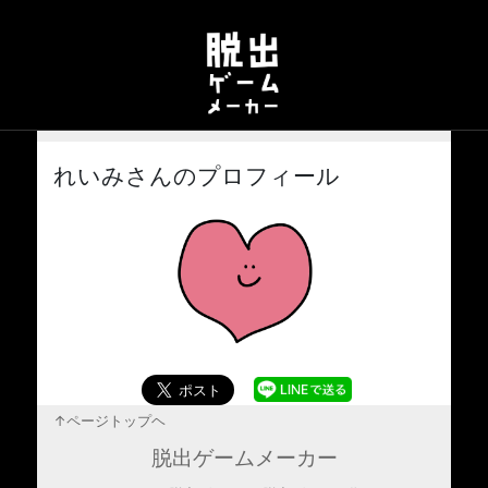
れいみさんのプロフィール
↑ページトップヘ
脱出ゲームメーカー