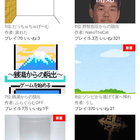
6位:野獣別荘からの脱出
5位:だっちゅちゅげーむ
作者: NekoTheCat
作者: 疲れた
プレイ:5.3万 いいね:321
プレイ:70 いいね:3
7位:銭湯からの脱出
8位:ゾンビから逃げて家へ帰れ
作者: ふらぐらむOFF
作者: うし
プレイ:5.7万 いいね:1千
プレイ:370 いいね:21