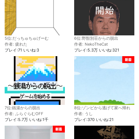
6位:野獣別荘からの脱出
5位:だっちゅちゅげーむ
作者: NekoTheCat
作者: 疲れた
プレイ:5.3万 いいね:321
プレイ:71 いいね:3
7位:銭湯からの脱出
8位:ゾンビから逃げて家へ帰れ
作者: ふらぐらむOFF
作者: うし
プレイ:5.7万 いいね:1千
プレイ:370 いいね:21