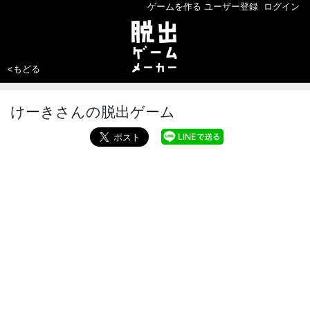
ゲームを作る
ユーザー登録
ログイン
<もどる
けーきさんの脱出ゲーム