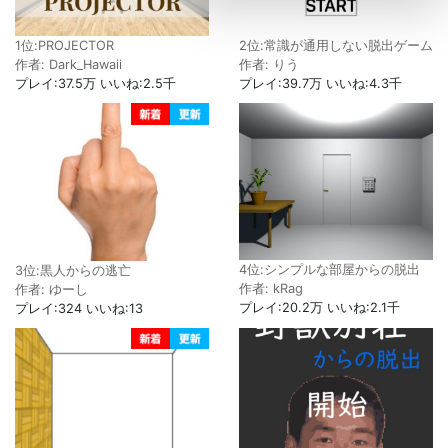
1位:PROJECTOR
2位:常識が通用しない脱出ゲーム
作者: Dark_Hawaii
作者: りう
プレイ:37.5万 いいね:2.5千
プレイ:39.7万 いいね:4.3千
4位:シンプルな部屋からの脱出
3位:黒人からの逃亡
作者: kRag
作者: ゆーし
プレイ:20.2万 いいね:2.1千
プレイ:324 いいね:13