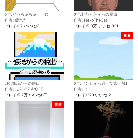
6位:野獣別荘からの脱出
5位:だっちゅちゅげーむ
作者: NekoTheCat
作者: 疲れた
プレイ:5.3万 いいね:321
プレイ:67 いいね:3
7位:銭湯からの脱出
8位:ゾンビから逃げて家へ帰れ
作者: ふらぐらむOFF
作者: うし
プレイ:5.7万 いいね:1千
プレイ:370 いいね:21