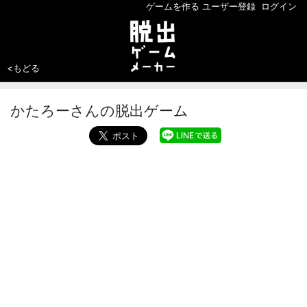
ゲームを作る
ユーザー登録
ログイン
<もどる
かたろーさんの脱出ゲーム