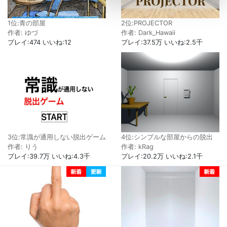
2位:PROJECTOR
1位:青の部屋
作者: Dark_Hawaii
作者: ゆづ
プレイ:37.5万 いいね:2.5千
プレイ:474 いいね:12
3位:常識が通用しない脱出ゲーム
4位:シンプルな部屋からの脱出
作者: りう
作者: kRag
プレイ:39.7万 いいね:4.3千
プレイ:20.2万 いいね:2.1千