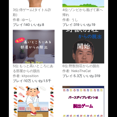
3位:侍ゲーム(タイトル詐
4位:ゾンビから逃げて家へ
欺)
帰れ
作者: ゆーし
作者: うし
プレイ:140 いいね:8
プレイ:319 いいね:19
5位:もっと高いところにあ
6位:野獣別荘からの脱出
る部屋からの脱出
作者: NekoTheCat
作者: kitposition
プレイ:5.3万 いいね:319
プレイ:10万 いいね:1.5千