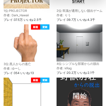
1位:PROJECTOR
2位:常識が通用しない脱出ゲーム
作者: Dark_Hawaii
作者: りう
プレイ:37.5万 いいね:2.5千
プレイ:39.7万 いいね:4.3千
4位:シンプルな部屋からの脱出
3位:黒人からの逃亡
作者: kRag
作者: ゆーし
プレイ:20.2万 いいね:2.1千
プレイ:354 いいね:13