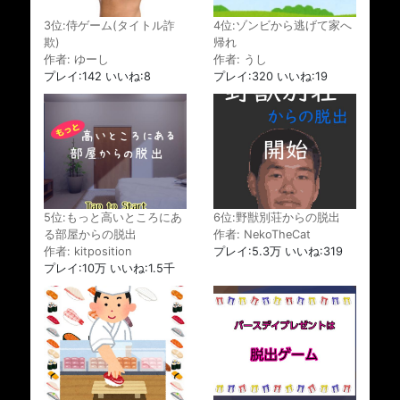
3位:侍ゲーム(タイトル詐
4位:ゾンビから逃げて家へ
欺)
帰れ
作者: ゆーし
作者: うし
プレイ:142 いいね:8
プレイ:320 いいね:19
5位:もっと高いところにあ
6位:野獣別荘からの脱出
る部屋からの脱出
作者: NekoTheCat
作者: kitposition
プレイ:5.3万 いいね:319
プレイ:10万 いいね:1.5千