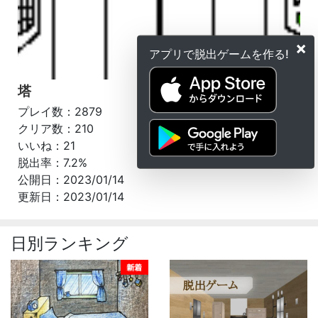
×
アプリで脱出ゲームを作る!
塔
プレイ数：2879
クリア数：210
いいね：21
脱出率：7.2%
公開日：2023/01/14
更新日：2023/01/14
日別ランキング