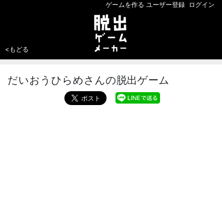
ゲームを作る
ユーザー登録
ログイン
<もどる
だいおうひらめさんの脱出ゲーム