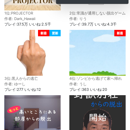
1位:PROJECTOR
2位:常識が通用しない脱出ゲーム
作者: Dark_Hawaii
作者: りう
プレイ:37.5万 いいね:2.5千
プレイ:39.7万 いいね:4.3千
3位:黒人からの逃亡
4位:ゾンビから逃げて家へ帰れ
作者: ゆーし
作者: うし
プレイ:277 いいね:12
プレイ:363 いいね:20