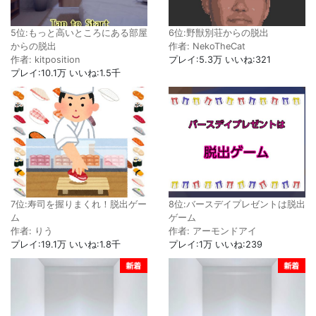
5位:もっと高いところにある部屋
6位:野獣別荘からの脱出
からの脱出
作者: NekoTheCat
作者: kitposition
プレイ:5.3万 いいね:321
プレイ:10.1万 いいね:1.5千
7位:寿司を握りまくれ！脱出ゲー
8位:バースデイプレゼントは脱出
ム
ゲーム
作者: りう
作者: アーモンドアイ
プレイ:19.1万 いいね:1.8千
プレイ:1万 いいね:239