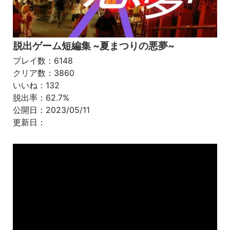
脱出ゲーム短編集 ~夏まつりの悪夢~
プレイ数：6148
クリア数：3860
いいね：132
脱出率：62.7%
公開日：2023/05/11
更新日：