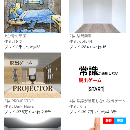
1位:青の部屋
2位:結局簡単
作者: ゆづ
作者: qpto44
プレイ:1千 いいね:28
プレイ:284 いいね:15
3位:PROJECTOR
4位:常識が通用しない脱出ゲーム
作者: Dark_Hawaii
作者: りう
プレイ:37.5万 いいね:2.5千
プレイ:39.7万 いいね:4.3千