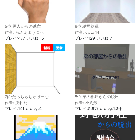
5位:黒人からの逃亡
6位:結局簡単
作者: らふぁようつべ
作者: qpto44
プレイ:477 いいね:15
プレイ:129 いいね:7
8位:弟の部屋からの脱出
7位:だっちゅちゅげーむ
作者: 小判鮫
作者: 疲れた
プレイ:5.9万 いいね:1.3千
プレイ:141 いいね:4