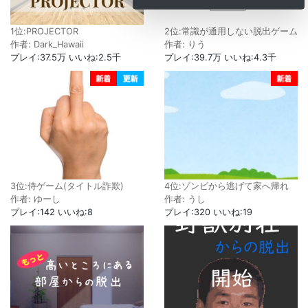
1位:PROJECTOR
2位:常識が通用しない脱出ゲーム
作者: Dark_Hawaii
作者: りう
プレイ:37.5万 いいね:2.5千
プレイ:39.7万 いいね:4.3千
3位:侍ゲーム(タイトル詐欺)
4位:ゾンビから逃げて家へ帰れ
作者: ゆーし
作者: うし
プレイ:142 いいね:8
プレイ:320 いいね:19