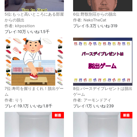
5位:もっと高いところにある部屋
6位:野獣別荘からの脱出
からの脱出
作者: NekoTheCat
作者: kitposition
プレイ:5.3万 いいね:319
プレイ:10万 いいね:1.5千
7位:寿司を握りまくれ！脱出ゲー
8位:バースデイプレゼントは脱出
ム
ゲーム
作者: りう
作者: アーモンドアイ
プレイ:19.1万 いいね:1.8千
プレイ:1万 いいね:239