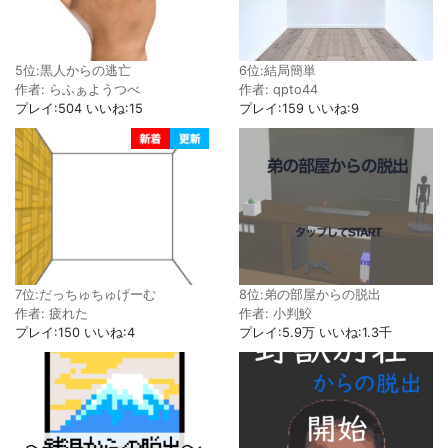
5位:黒人からの逃亡
6位:結局簡単
作者: らふぁようつべ
作者: qpto44
プレイ:504 いいね:15
プレイ:159 いいね:9
8位:弟の部屋からの脱出
7位:だっちゅちゅげーむ
作者: 小判鮫
作者: 疲れた
プレイ:5.9万 いいね:1.3千
プレイ:150 いいね:4