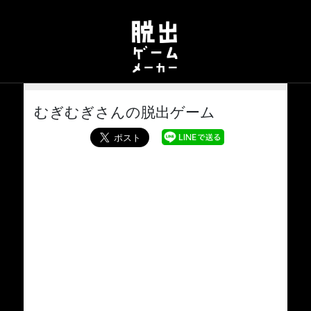
むぎむぎさんの脱出ゲーム