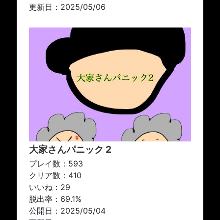
更新日：2025/05/06
大家さんパニック 2
プレイ数：593
クリア数：410
いいね：29
脱出率：69.1%
公開日：2025/05/04