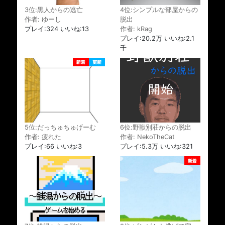
4位:シンプルな部屋からの
3位:黒人からの逃亡
脱出
作者: ゆーし
作者: kRag
プレイ:324 いいね:13
プレイ:20.2万 いいね:2.1
千
6位:野獣別荘からの脱出
5位:だっちゅちゅげーむ
作者: NekoTheCat
作者: 疲れた
プレイ:5.3万 いいね:321
プレイ:66 いいね:3