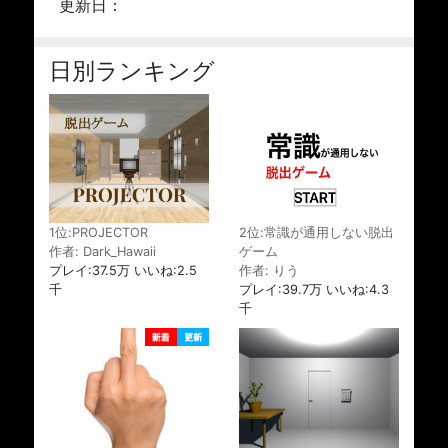
更新日：
日別ランキング
1位:PROJECTOR
2位:常識が通用しない脱出
作者: Dark_Hawaii
ゲーム
プレイ:37.5万 いいね:2.5
作者: りう
千
プレイ:39.7万 いいね:4.3
千