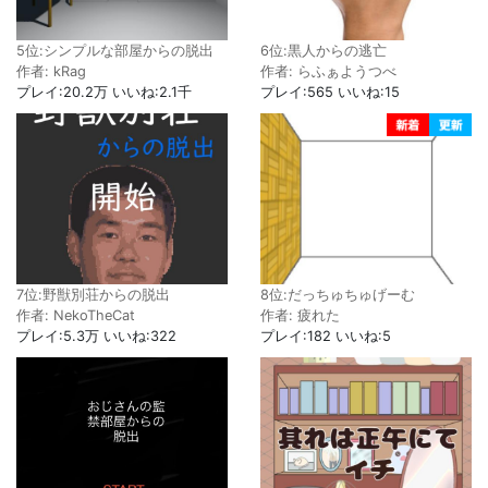
5位:シンプルな部屋からの脱出
6位:黒人からの逃亡
作者: kRag
作者: らふぁようつべ
プレイ:20.2万 いいね:2.1千
プレイ:565 いいね:15
7位:野獣別荘からの脱出
8位:だっちゅちゅげーむ
作者: NekoTheCat
作者: 疲れた
プレイ:5.3万 いいね:322
プレイ:182 いいね:5