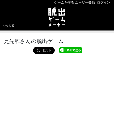
ゲームを作る
ユーザー登録
ログイン
<もどる
兄先酢さんの脱出ゲーム