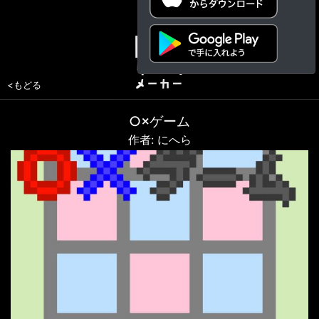
<もどる
○×ゲーム
作者: にへら