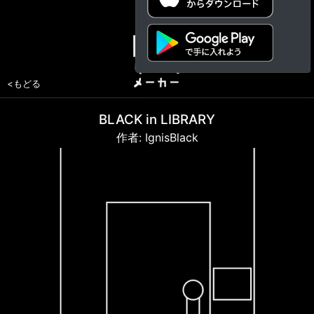
<もどる
BLACK in LIBRARY
作者: IgnisBlack