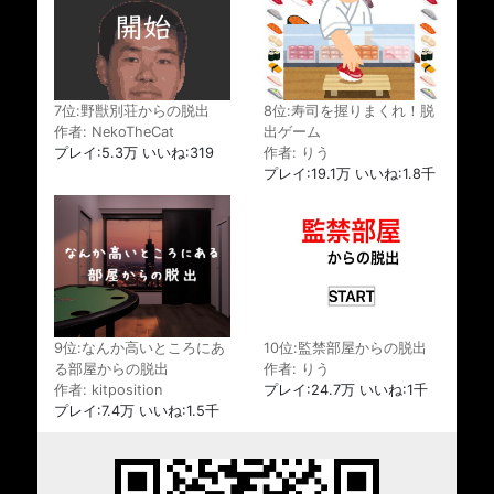
7位:野獣別荘からの脱出
8位:寿司を握りまくれ！脱
作者: NekoTheCat
出ゲーム
プレイ:5.3万 いいね:319
作者: りう
プレイ:19.1万 いいね:1.8千
9位:なんか高いところにあ
10位:監禁部屋からの脱出
る部屋からの脱出
作者: りう
作者: kitposition
プレイ:24.7万 いいね:1千
プレイ:7.4万 いいね:1.5千