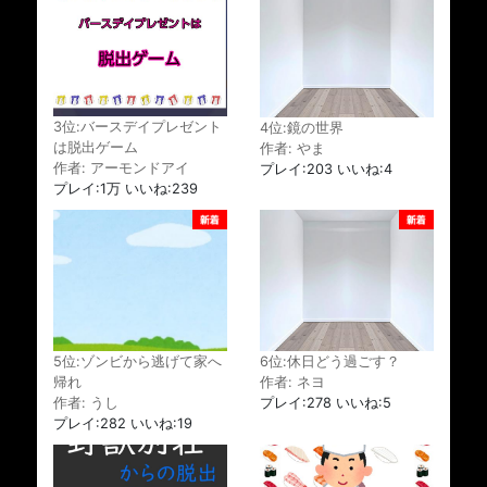
3位:バースデイプレゼント
4位:鏡の世界
は脱出ゲーム
作者: やま
作者: アーモンドアイ
プレイ:203 いいね:4
プレイ:1万 いいね:239
5位:ゾンビから逃げて家へ
6位:休日どう過ごす？
帰れ
作者: ネヨ
作者: うし
プレイ:278 いいね:5
プレイ:282 いいね:19