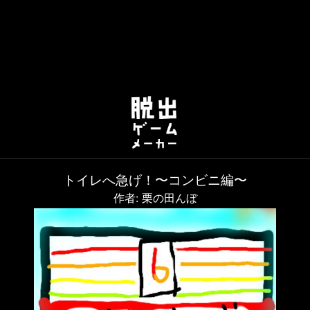
トイレへ急げ！〜コンビニ編〜
作者: 栗の田んぼ