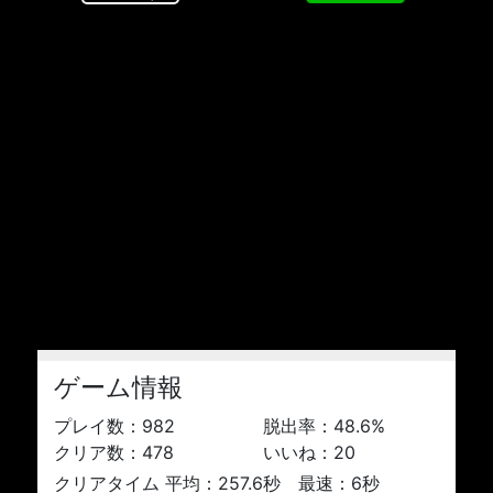
ゲーム情報
プレイ数：
982
脱出率：
48.6
%
クリア数：
478
いいね：
20
クリアタイム 平均：257.6秒 最速：6秒