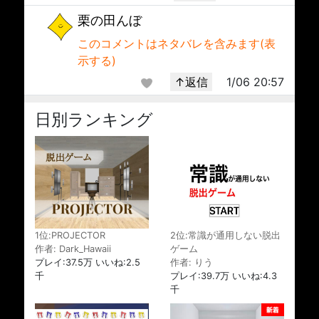
栗の田んぼ
このコメントはネタバレを含みます(表
示する)
↑返信
1/06 20:57
日別ランキング
1位:PROJECTOR
2位:常識が通用しない脱出
作者: Dark_Hawaii
ゲーム
プレイ:37.5万 いいね:2.5
作者: りう
千
プレイ:39.7万 いいね:4.3
千