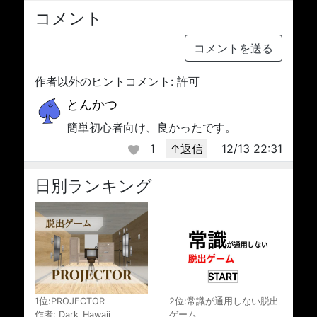
コメント
コメントを送る
作者以外のヒントコメント: 許可
とんかつ
簡単初心者向け、良かったです。
1
↑返信
12/13 22:31
日別ランキング
1位:PROJECTOR
2位:常識が通用しない脱出
作者: Dark_Hawaii
ゲーム