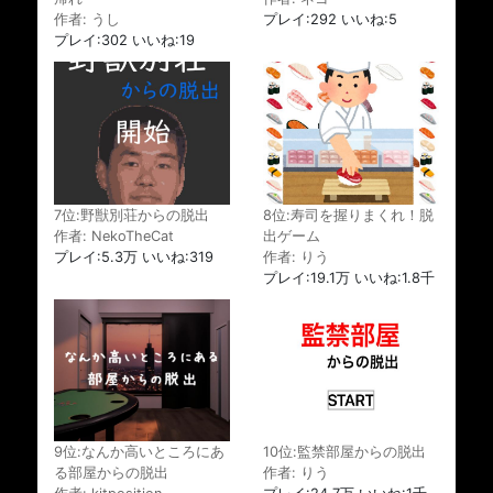
作者: うし
プレイ:292 いいね:5
プレイ:302 いいね:19
7位:野獣別荘からの脱出
8位:寿司を握りまくれ！脱
作者: NekoTheCat
出ゲーム
プレイ:5.3万 いいね:319
作者: りう
プレイ:19.1万 いいね:1.8千
9位:なんか高いところにあ
10位:監禁部屋からの脱出
る部屋からの脱出
作者: りう