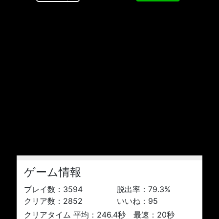
ゲーム情報
プレイ数：
3594
脱出率：
79.3
%
クリア数：
2852
いいね：
95
クリアタイム 平均：246.4秒 最速：20秒