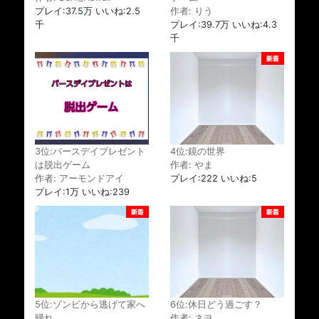
プレイ:37.5万 いいね:2.5
作者: りう
千
プレイ:39.7万 いいね:4.3
千
3位:バースデイプレゼント
4位:鏡の世界
は脱出ゲーム
作者: やま
作者: アーモンドアイ
プレイ:222 いいね:5
プレイ:1万 いいね:239
5位:ゾンビから逃げて家へ
6位:休日どう過ごす？
帰れ
作者: ネヨ