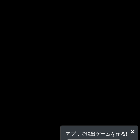
×
アプリで脱出ゲームを作る!