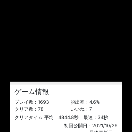
ゲーム情報
プレイ数：
1693
脱出率：
4.6
%
クリア数：
78
いいね：
7
クリアタイム 平均：4844.8秒 最速：34秒
初回公開日：2021/10/29