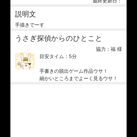
最終更新日：
説明文
手描きでーす
うさぎ探偵からのひとこと
協力：福 様
目安タイム：5分
手書きの脱出ゲーム作品ウサ！
細かいところまでよーく見るウサ！