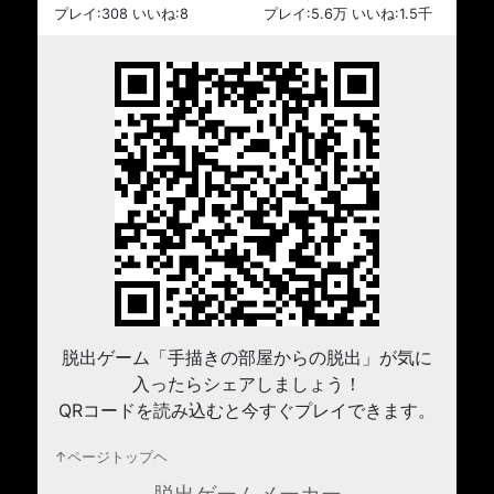
プレイ:5.6万 いいね:1.5千
プレイ:308 いいね:8
脱出ゲーム「手描きの部屋からの脱出」が気に
入ったらシェアしましょう！
QRコードを読み込むと今すぐプレイできます。
↑ページトップヘ
脱出ゲームメーカー