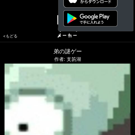
<もどる
弟の謎ゲー
作者: 支笏湖