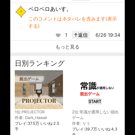
ペロペロあいす。
このコメントはネタバレを含みます(表示
する)
1
↑返信
6/26 19:34
もっと見る
日別ランキング
1位:PROJECTOR
2位:常識が通用しない脱出
作者: Dark_Hawaii
ゲーム
プレイ:37.5万 いいね:2.5
作者: りう
千
プレイ:39.7万 いいね:4.3
千