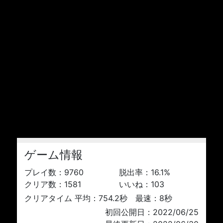
ゲーム情報
プレイ数：
9760
脱出率：
16.1
%
クリア数：
1581
いいね：
103
クリアタイム 平均：754.2秒 最速：8秒
初回公開日：2022/06/25