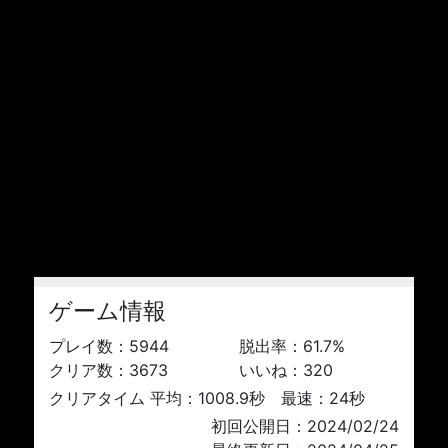
ゲーム情報
プレイ数：
5944
脱出率：
61.7
%
クリア数：
3673
いいね：
320
クリアタイム 平均：1008.9秒 最速：24秒
初回公開日：2024/02/24