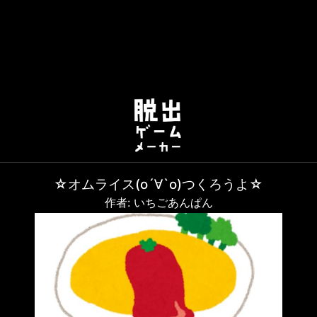
☆オムライス(о´∀`о)つくろうよ☆
作者: いちごあんぱん