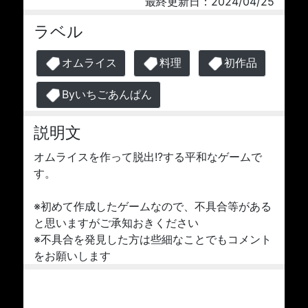
最終更新日：2024/04/25
ラベル
オムライス
料理
初作品
Byいちごあんぱん
説明文
オムライスを作って脱出!?する平和なゲームで
す。
※初めて作成したゲームなので、不具合等がある
と思いますがご承知おきください
※不具合を発見した方は些細なことでもコメント
をお願いします