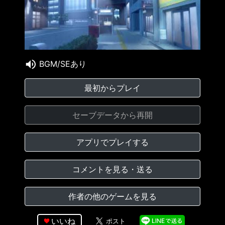
BGM/SEあり
最初からプレイ
セーブデータから再開
アプリでプレイする
コメントを見る・送る
作者の他のゲームを見る
いいね