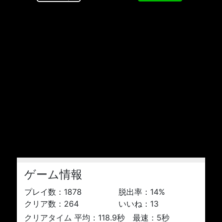
ゲーム情報
プレイ数：
1878
脱出率：
14
%
クリア数：
264
いいね：
13
クリアタイム 平均：118.9秒 最速：5秒