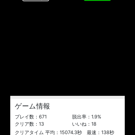
ゲーム情報
プレイ数：
671
脱出率：
1.9
%
クリア数：
13
いいね：
18
クリアタイム 平均：15074.3秒 最速：138秒