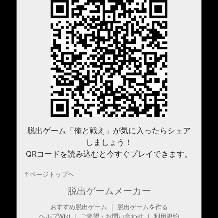
脱出ゲーム「俺と戦え」が気に入ったらシェア
しましょう！
QRコードを読み込むと今すぐプレイできます。
↑ページトップヘ
脱出ゲームメーカー
おすすめ脱出ゲーム
｜
脱出ゲームを作る
ヘルプWiki
｜
ご要望・お問い合わせ
｜
利用規約