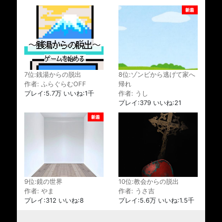
7位:銭湯からの脱出
8位:ゾンビから逃げて家へ
作者: ふらぐらむOFF
帰れ
プレイ:5.7万 いいね:1千
作者: うし
プレイ:379 いいね:21
10位:教会からの脱出
9位:鏡の世界
作者: うさ吉
作者: やま
プレイ:5.6万 いいね:1.5千
プレイ:312 いいね:8