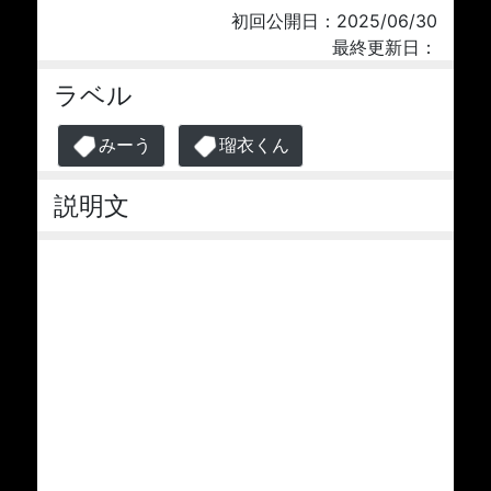
初回公開日：2025/06/30
最終更新日：
ラベル
みーう
瑠衣くん
説明文