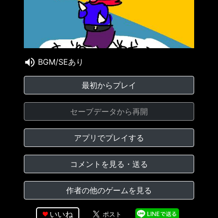
BGM/SEあり
最初からプレイ
セーブデータから再開
アプリでプレイする
コメントを見る・送る
作者の他のゲームを見る
いいね