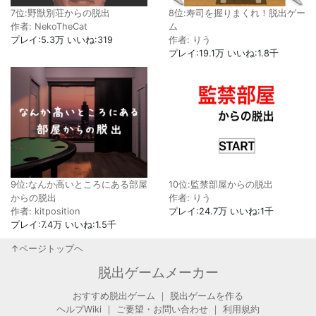
7位:野獣別荘からの脱出
8位:寿司を握りまくれ！脱出ゲー
作者: NekoTheCat
ム
プレイ:5.3万 いいね:319
作者: りう
プレイ:19.1万 いいね:1.8千
9位:なんか高いところにある部屋
10位:監禁部屋からの脱出
からの脱出
作者: りう
作者: kitposition
プレイ:24.7万 いいね:1千
プレイ:7.4万 いいね:1.5千
↑ページトップヘ
脱出ゲームメーカー
おすすめ脱出ゲーム
｜
脱出ゲームを作る
ヘルプWiki
｜
ご要望・お問い合わせ
｜
利用規約