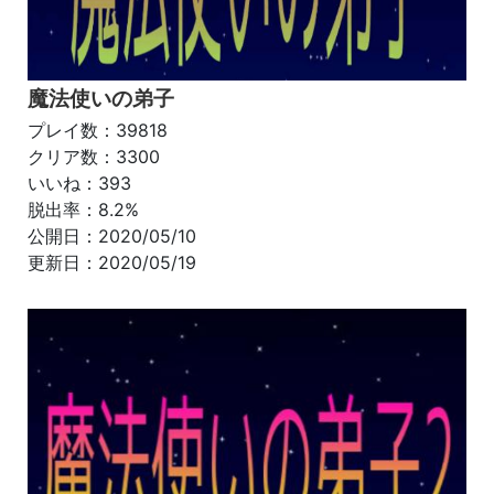
魔法使いの弟子
プレイ数：39818
クリア数：3300
いいね：393
脱出率：8.2%
公開日：2020/05/10
更新日：2020/05/19