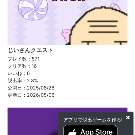
じいさんクエスト
プレイ数：571
クリア数：16
いいね：6
脱出率：2.8%
公開日：2025/08/28
更新日：2026/05/06
×
アプリで脱出ゲームを作る!