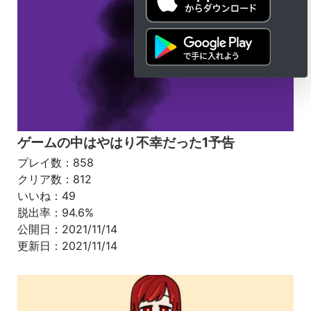
ゲームの中はやはり不幸だった1予告
プレイ数：858
クリア数：812
いいね：49
脱出率：94.6%
公開日：2021/11/14
更新日：2021/11/14