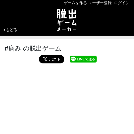
ゲームを作る
ユーザー登録
ログイン
<もどる
#病み の脱出ゲーム