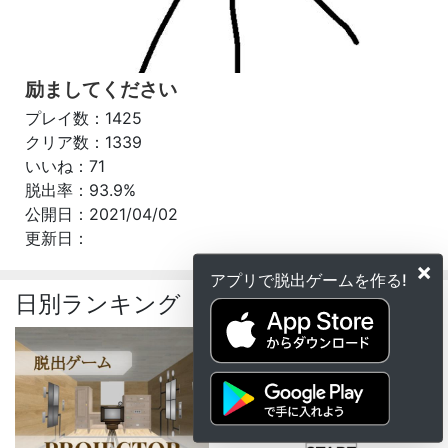
励ましてください
プレイ数：1425
クリア数：1339
いいね：71
脱出率：93.9%
公開日：2021/04/02
更新日：
×
アプリで脱出ゲームを作る!
日別ランキング