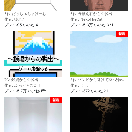
6位:野獣別荘からの脱出
5位:だっちゅちゅげーむ
作者: NekoTheCat
作者: 疲れた
プレイ:5.3万 いいね:321
プレイ:95 いいね:4
7位:銭湯からの脱出
8位:ゾンビから逃げて家へ帰れ
作者: ふらぐらむOFF
作者: うし
プレイ:5.7万 いいね:1千
プレイ:372 いいね:21