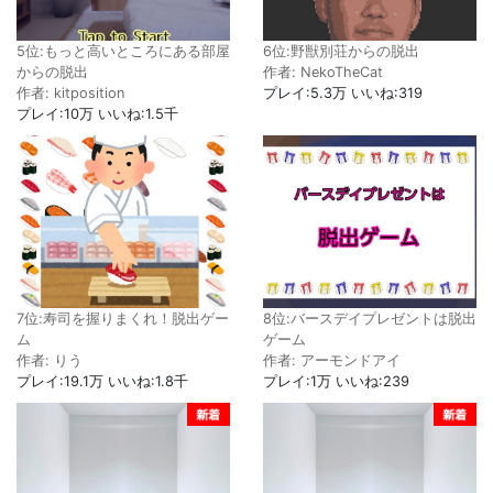
5位:もっと高いところにある部屋
6位:野獣別荘からの脱出
からの脱出
作者: NekoTheCat
作者: kitposition
プレイ:5.3万 いいね:319
プレイ:10万 いいね:1.5千
7位:寿司を握りまくれ！脱出ゲー
8位:バースデイプレゼントは脱出
ム
ゲーム
作者: りう
作者: アーモンドアイ
プレイ:19.1万 いいね:1.8千
プレイ:1万 いいね:239