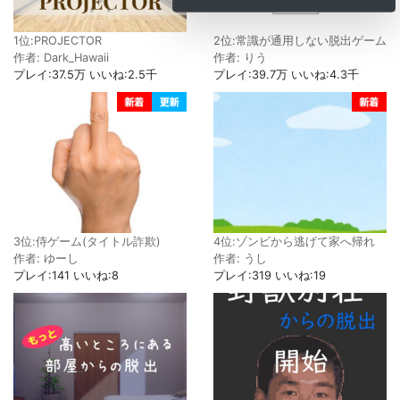
1位:PROJECTOR
2位:常識が通用しない脱出ゲーム
作者: Dark_Hawaii
作者: りう
プレイ:37.5万 いいね:2.5千
プレイ:39.7万 いいね:4.3千
3位:侍ゲーム(タイトル詐欺)
4位:ゾンビから逃げて家へ帰れ
作者: ゆーし
作者: うし
プレイ:141 いいね:8
プレイ:319 いいね:19