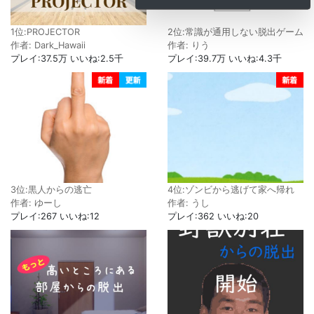
1位:PROJECTOR
2位:常識が通用しない脱出ゲーム
作者: Dark_Hawaii
作者: りう
プレイ:37.5万 いいね:2.5千
プレイ:39.7万 いいね:4.3千
3位:黒人からの逃亡
4位:ゾンビから逃げて家へ帰れ
作者: ゆーし
作者: うし
プレイ:267 いいね:12
プレイ:362 いいね:20