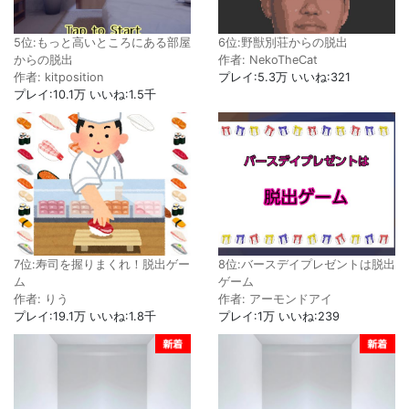
5位:もっと高いところにある部屋
6位:野獣別荘からの脱出
からの脱出
作者: NekoTheCat
作者: kitposition
プレイ:5.3万 いいね:321
プレイ:10.1万 いいね:1.5千
7位:寿司を握りまくれ！脱出ゲー
8位:バースデイプレゼントは脱出
ム
ゲーム
作者: りう
作者: アーモンドアイ
プレイ:19.1万 いいね:1.8千
プレイ:1万 いいね:239