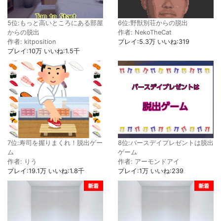
5位:もっと高いところにある部屋
6位:野獣別荘からの脱出
からの脱出
作者: NekoTheCat
作者: kitposition
プレイ:5.3万 いいね:319
プレイ:10万 いいね:1.5千
7位:寿司を握りまくれ！脱出ゲー
8位:バースデイプレゼントは脱出
ム
ゲーム
作者: りう
作者: アーモンドアイ
プレイ:19.1万 いいね:1.8千
プレイ:1万 いいね:239