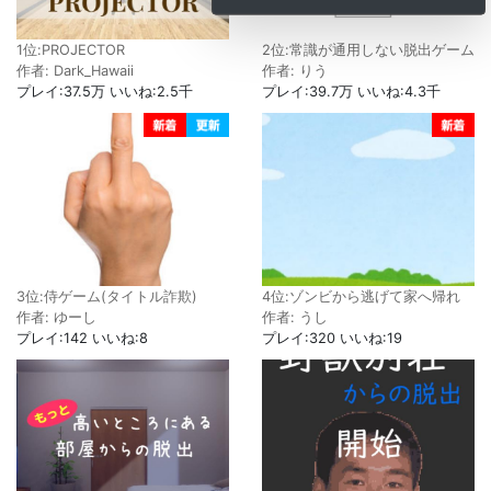
1位:PROJECTOR
2位:常識が通用しない脱出ゲーム
作者: Dark_Hawaii
作者: りう
プレイ:37.5万 いいね:2.5千
プレイ:39.7万 いいね:4.3千
3位:侍ゲーム(タイトル詐欺)
4位:ゾンビから逃げて家へ帰れ
作者: ゆーし
作者: うし
プレイ:142 いいね:8
プレイ:320 いいね:19