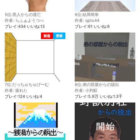
5位:黒人からの逃亡
6位:結局簡単
作者: らふぁようつべ
作者: qpto44
プレイ:434 いいね:13
プレイ:61 いいね:6
8位:弟の部屋からの脱出
7位:だっちゅちゅげーむ
作者: 小判鮫
作者: 疲れた
プレイ:5.9万 いいね:1.3千
プレイ:124 いいね:4