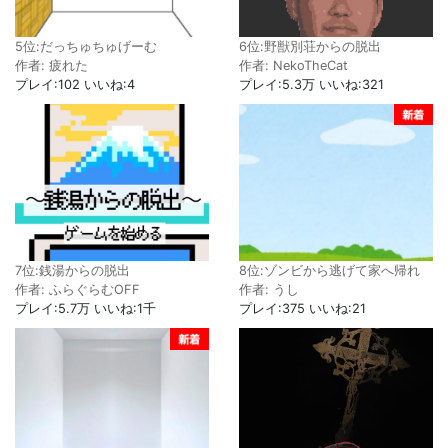
6位:野獣別荘からの脱出
5位:だっちゅちゅげーむ
作者: NekoTheCat
作者: 疲れた
プレイ:5.3万 いいね:321
プレイ:102 いいね:4
7位:銭湯からの脱出
8位:ゾンビから逃げて家へ帰れ
作者: ふらぐらむOFF
作者: うし
プレイ:5.7万 いいね:1千
プレイ:375 いいね:21