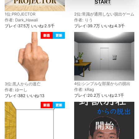
1位:PROJECTOR
2位:常識が通用しない脱出ゲーム
作者: Dark_Hawaii
作者: りう
プレイ:37.5万 いいね:2.5千
プレイ:39.7万 いいね:4.3千
4位:シンプルな部屋からの脱出
3位:黒人からの逃亡
作者: kRag
作者: ゆーし
プレイ:20.2万 いいね:2.1千
プレイ:382 いいね:13