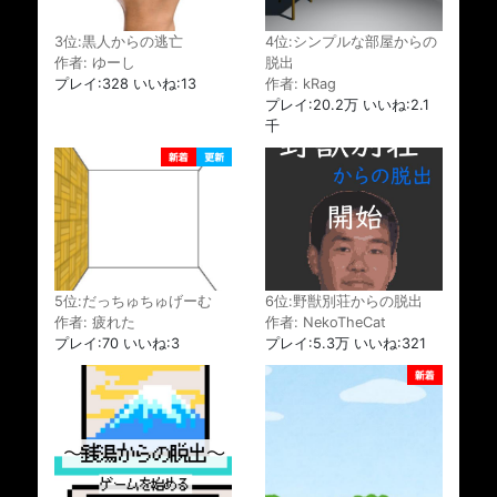
4位:シンプルな部屋からの
3位:黒人からの逃亡
脱出
作者: ゆーし
作者: kRag
プレイ:328 いいね:13
プレイ:20.2万 いいね:2.1
千
6位:野獣別荘からの脱出
5位:だっちゅちゅげーむ
作者: NekoTheCat
作者: 疲れた
プレイ:5.3万 いいね:321
プレイ:70 いいね:3