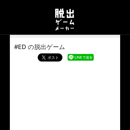
#ED の脱出ゲーム