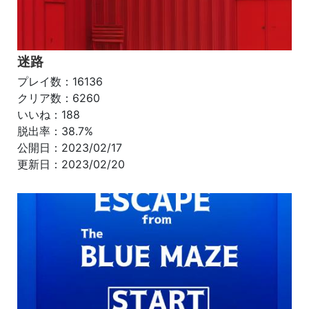
迷路
プレイ数：16136
クリア数：6260
いいね：188
脱出率：38.7%
公開日：2023/02/17
更新日：2023/02/20