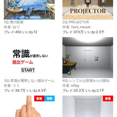
2位:PROJECTOR
1位:青の部屋
作者: Dark_Hawaii
作者: ゆづ
プレイ:37.5万 いいね:2.5千
プレイ:450 いいね:12
3位:常識が通用しない脱出ゲーム
4位:シンプルな部屋からの脱出
作者: りう
作者: kRag
プレイ:39.7万 いいね:4.3千
プレイ:20.2万 いいね:2.1千