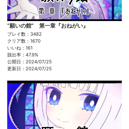
“願いの館” 第一章『おねがい』
プレイ数：3482
クリア数：1670
いいね：161
脱出率：47.9%
公開日：2024/07/25
更新日：2024/07/25