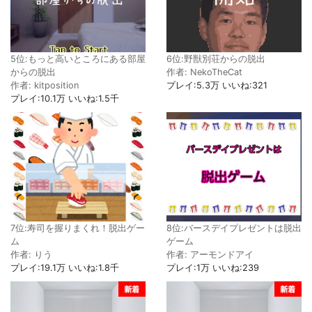
5位:もっと高いところにある部屋
6位:野獣別荘からの脱出
からの脱出
作者: NekoTheCat
作者: kitposition
プレイ:5.3万 いいね:321
プレイ:10.1万 いいね:1.5千
7位:寿司を握りまくれ！脱出ゲー
8位:バースデイプレゼントは脱出
ム
ゲーム
作者: りう
作者: アーモンドアイ
プレイ:19.1万 いいね:1.8千
プレイ:1万 いいね:239