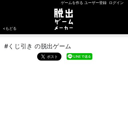
ゲームを作る
ユーザー登録
ログイン
<もどる
#くじ引き の脱出ゲーム