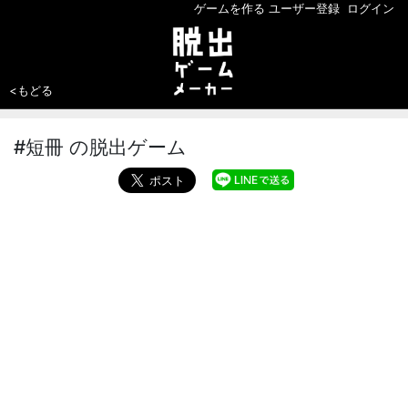
ゲームを作る
ユーザー登録
ログイン
<もどる
#短冊 の脱出ゲーム