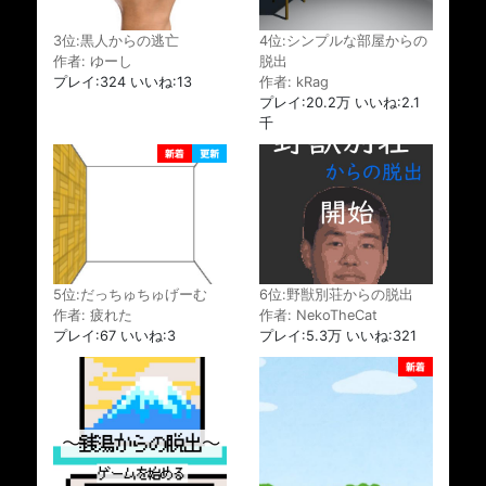
4位:シンプルな部屋からの
3位:黒人からの逃亡
脱出
作者: ゆーし
作者: kRag
プレイ:324 いいね:13
プレイ:20.2万 いいね:2.1
千
6位:野獣別荘からの脱出
5位:だっちゅちゅげーむ
作者: NekoTheCat
作者: 疲れた
プレイ:5.3万 いいね:321
プレイ:67 いいね:3