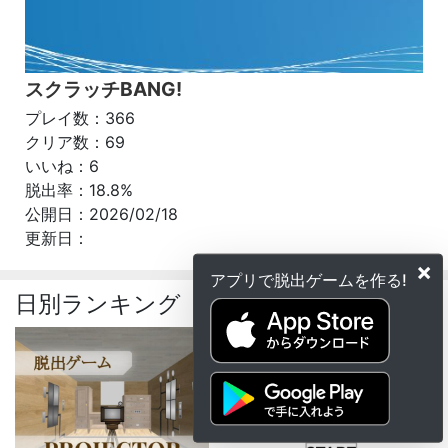
スクラッチBANG!
プレイ数：366
クリア数：69
いいね：6
脱出率：18.8%
公開日：2026/02/18
更新日：
×
アプリで脱出ゲームを作る!
日別ランキング