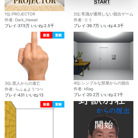
1位:PROJECTOR
2位:常識が通用しない脱出ゲーム
作者: Dark_Hawaii
作者: りう
プレイ:37.5万 いいね:2.5千
プレイ:39.7万 いいね:4.3千
4位:シンプルな部屋からの脱出
3位:黒人からの逃亡
作者: kRag
作者: らふぁようつべ
プレイ:20.2万 いいね:2.1千
プレイ:431 いいね:13