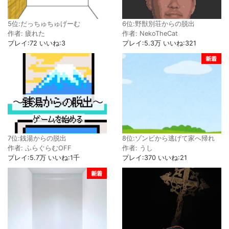
6位:野獣別荘からの脱出
5位:だっちゅちゅげーむ
作者: NekoTheCat
作者: 疲れた
プレイ:5.3万 いいね:321
プレイ:72 いいね:3
7位:銭湯からの脱出
8位:ゾンビから逃げて家へ帰れ
作者: ふらぐらむOFF
作者: うし
プレイ:5.7万 いいね:1千
プレイ:370 いいね:21