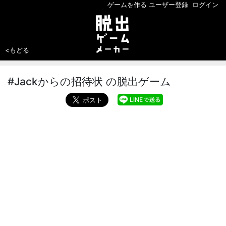
ゲームを作る
ユーザー登録
ログイン
<もどる
#Jackからの招待状 の脱出ゲーム