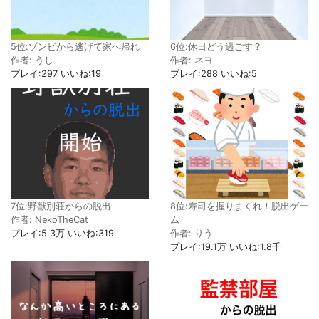
5位:ゾンビから逃げて家へ帰れ
6位:休日どう過ごす？
作者: うし
作者: ネヨ
プレイ:297 いいね:19
プレイ:288 いいね:5
7位:野獣別荘からの脱出
8位:寿司を握りまくれ！脱出ゲー
作者: NekoTheCat
ム
プレイ:5.3万 いいね:319
作者: りう
プレイ:19.1万 いいね:1.8千