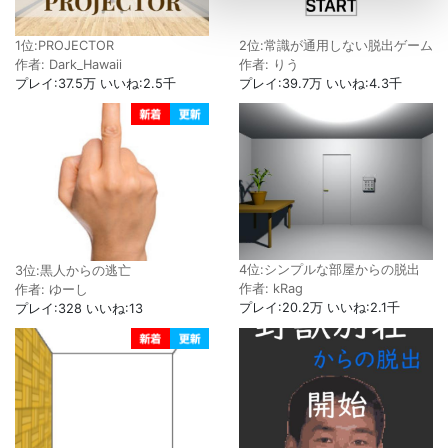
1位:PROJECTOR
2位:常識が通用しない脱出ゲーム
作者: Dark_Hawaii
作者: りう
プレイ:37.5万 いいね:2.5千
プレイ:39.7万 いいね:4.3千
4位:シンプルな部屋からの脱出
3位:黒人からの逃亡
作者: kRag
作者: ゆーし
プレイ:20.2万 いいね:2.1千
プレイ:328 いいね:13