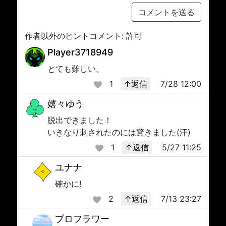
コメントを送る
作者以外のヒントコメント: 許可
Player3718949
とても難しい。
1
↑返信
7/28 12:00
嬉々ゆう
脱出できました！
いきなり刺されたのには驚きました(汗)
1
↑返信
5/27 11:25
ユナナ
確かに!
2
↑返信
7/13 23:27
ブロフラワー