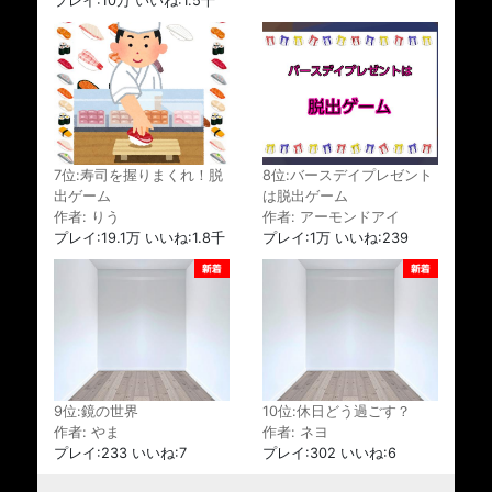
プレイ:10万 いいね:1.5千
7位:寿司を握りまくれ！脱
8位:バースデイプレゼント
出ゲーム
は脱出ゲーム
作者: りう
作者: アーモンドアイ
プレイ:19.1万 いいね:1.8千
プレイ:1万 いいね:239
9位:鏡の世界
10位:休日どう過ごす？
作者: やま
作者: ネヨ
プレイ:233 いいね:7
プレイ:302 いいね:6