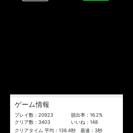
ゲーム情報
プレイ数：
20923
脱出率：
16.2
%
クリア数：
3403
いいね：
148
クリアタイム 平均：138.4秒 最速：3秒