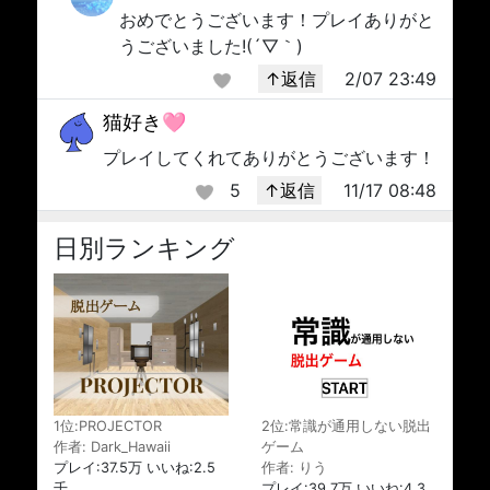
おめでとうございます！プレイありがと
うございました!(´▽｀)
↑返信
2/07 23:49
猫好き🩷
プレイしてくれてありがとうございます！
5
↑返信
11/17 08:48
日別ランキング
1位:PROJECTOR
2位:常識が通用しない脱出
作者: Dark_Hawaii
ゲーム
プレイ:37.5万 いいね:2.5
作者: りう
千
プレイ:39.7万 いいね:4.3