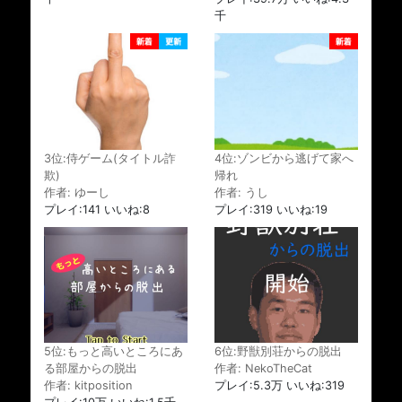
千
3位:侍ゲーム(タイトル詐
4位:ゾンビから逃げて家へ
欺)
帰れ
作者: ゆーし
作者: うし
プレイ:141 いいね:8
プレイ:319 いいね:19
5位:もっと高いところにあ
6位:野獣別荘からの脱出
る部屋からの脱出
作者: NekoTheCat
作者: kitposition
プレイ:5.3万 いいね:319